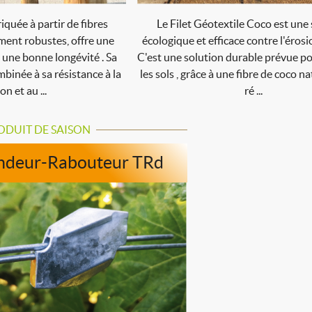
iquée à partir de fibres
Le Filet Géotextile Coco est une
ment robustes, offre une
écologique et efficace contre l'érosio
 une bonne longévité . Sa
C'est une solution durable prévue po
binée à sa résistance à la
les sols , grâce à une fibre de coco 
on et au ...
ré ...
ODUIT DE SAISON
ndeur-Rabouteur TRd