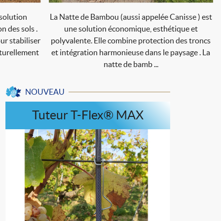
 solution
La Natte de Bambou (aussi appelée Canisse ) est
n des sols .
une solution économique, esthétique et
ur stabiliser
polyvalente. Elle combine protection des troncs
naturellement
et intégration harmonieuse dans le paysage . La
natte de bamb ...
NOUVEAU
Tuteur T-Flex® MAX