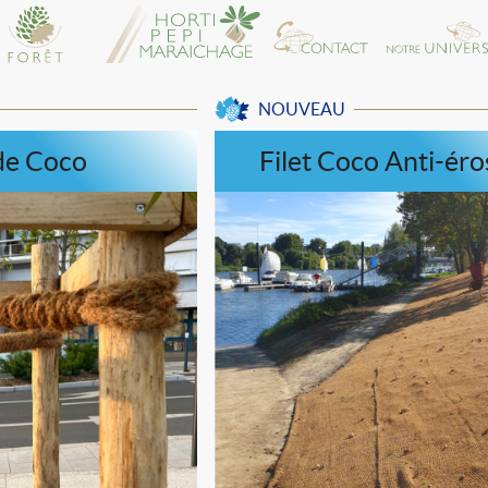
NOUVEAU
de Coco
Filet Coco Anti-éro